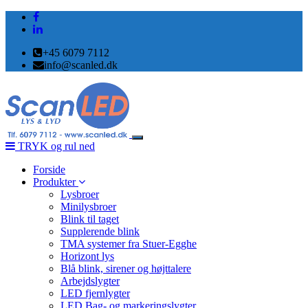
+45 6079 7112
info@scanled.dk
Toggle
TRYK og rul ned
navigation
Forside
Produkter
Lysbroer
Minilysbroer
Blink til taget
Supplerende blink
TMA systemer fra Stuer-Egghe
Horizont lys
Blå blink, sirener og højttalere
Arbejdslygter
LED fjernlygter
LED Bag- og markeringslygter