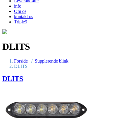
Leverandører
info
Om os
kontakt os
Triple9
DLITS
Forside
/
Supplerende blink
DLITS
DLITS