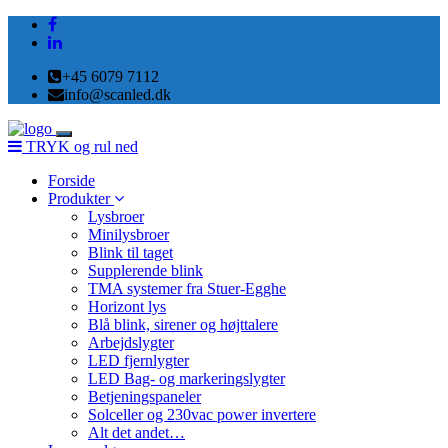
+45 6079 7112
info@scanled.dk
Toggle
TRYK og rul ned
navigation
Forside
Produkter
Lysbroer
Minilysbroer
Blink til taget
Supplerende blink
TMA systemer fra Stuer-Egghe
Horizont lys
Blå blink, sirener og højttalere
Arbejdslygter
LED fjernlygter
LED Bag- og markeringslygter
Betjeningspaneler
Solceller og 230vac power invertere
Alt det andet…