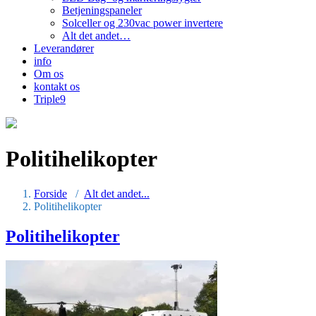
Betjeningspaneler
Solceller og 230vac power invertere
Alt det andet…
Leverandører
info
Om os
kontakt os
Triple9
Politihelikopter
Forside
/
Alt det andet...
Politihelikopter
Politihelikopter