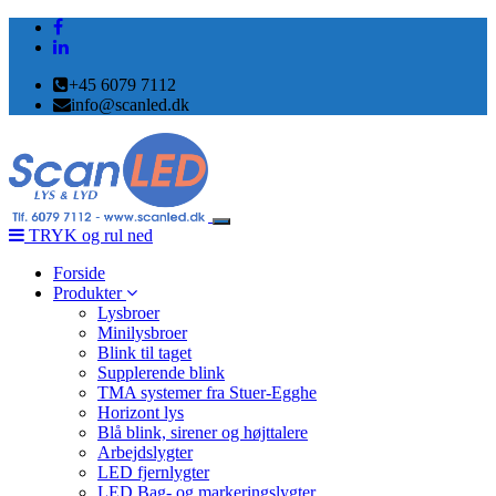
+45 6079 7112
info@scanled.dk
Toggle
TRYK og rul ned
navigation
Forside
Produkter
Lysbroer
Minilysbroer
Blink til taget
Supplerende blink
TMA systemer fra Stuer-Egghe
Horizont lys
Blå blink, sirener og højttalere
Arbejdslygter
LED fjernlygter
LED Bag- og markeringslygter