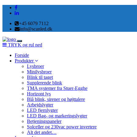
+45 6079 7112
info@scanled.dk
Toggle
TRYK og rul ned
navigation
Forside
Produkter
Lysbroer
Minilysbroer
Blink til taget
Supplerende blink
TMA systemer fra Stuer-Egghe
Horizont lys
Blå blink, sirener og højttalere
Arbejdslygter
LED fjernlygter
LED Bag- og markeringslygter
Betjeningspaneler
Solceller og 230vac power invertere
Alt det andet…