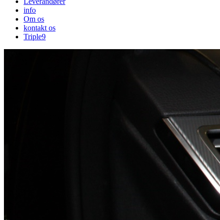
Leverandører
info
Om os
kontakt os
Triple9