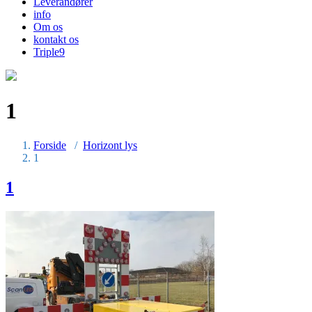
Leverandører
info
Om os
kontakt os
Triple9
1
Forside
/
Horizont lys
1
1