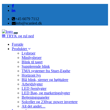
+45 6079 7112
info@scanled.dk
Toggle
TRYK og rul ned
navigation
Forside
Produkter
Lysbroer
Minilysbroer
Blink til taget
Supplerende blink
TMA systemer fra Stuer-Egghe
Horizont lys
Blå blink, sirener og højttalere
Arbejdslygter
LED fjernlygter
LED Bag- og markeringslygter
Betjeningspaneler
Solceller og 230vac power invertere
Alt det andet…