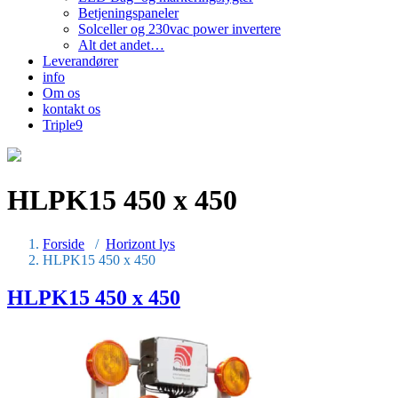
Betjeningspaneler
Solceller og 230vac power invertere
Alt det andet…
Leverandører
info
Om os
kontakt os
Triple9
HLPK15 450 x 450
Forside
/
Horizont lys
HLPK15 450 x 450
HLPK15 450 x 450