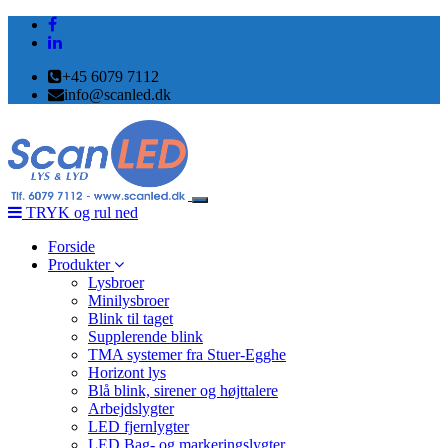
+45 6079 7112
info@scanled.dk
Toggle
TRYK og rul ned
navigation
Forside
Produkter
Lysbroer
Minilysbroer
Blink til taget
Supplerende blink
TMA systemer fra Stuer-Egghe
Horizont lys
Blå blink, sirener og højttalere
Arbejdslygter
LED fjernlygter
LED Bag- og markeringslygter