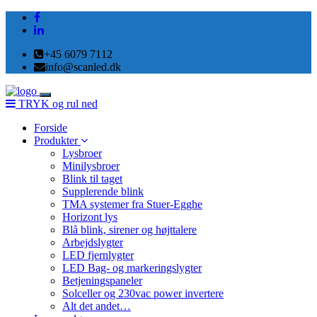
+45 6079 7112
info@scanled.dk
Toggle
TRYK og rul ned
navigation
Forside
Produkter
Lysbroer
Minilysbroer
Blink til taget
Supplerende blink
TMA systemer fra Stuer-Egghe
Horizont lys
Blå blink, sirener og højttalere
Arbejdslygter
LED fjernlygter
LED Bag- og markeringslygter
Betjeningspaneler
Solceller og 230vac power invertere
Alt det andet…