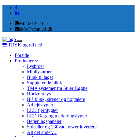
+45 6079 7112
info@scanled.dk
Toggle
TRYK og rul ned
navigation
Forside
Produkter
Lysbroer
Minilysbroer
Blink til taget
Supplerende blink
TMA systemer fra Stuer-Egghe
Horizont lys
Blå blink, sirener og højttalere
Arbejdslygter
LED fjernlygter
LED Bag- og markeringslygter
Betjeningspaneler
Solceller og 230vac power invertere
Alt det andet…