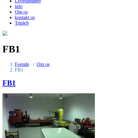
Leverandører
info
Om os
kontakt os
Triple9
FB1
Forside
/
Om os
FB1
FB1