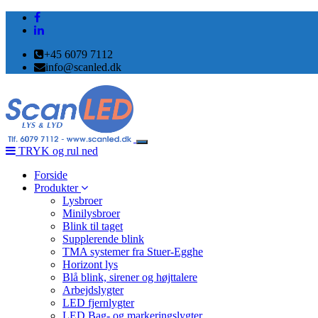
+45 6079 7112
info@scanled.dk
Toggle
TRYK og rul ned
navigation
Forside
Produkter
Lysbroer
Minilysbroer
Blink til taget
Supplerende blink
TMA systemer fra Stuer-Egghe
Horizont lys
Blå blink, sirener og højttalere
Arbejdslygter
LED fjernlygter
LED Bag- og markeringslygter