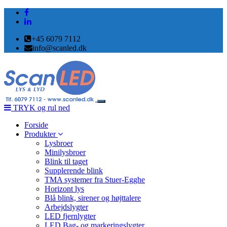
+45 6079 7112
info@scanled.dk
Toggle
TRYK og rul ned
navigation
Forside
Produkter
Lysbroer
Minilysbroer
Blink til taget
Supplerende blink
TMA systemer fra Stuer-Egghe
Horizont lys
Blå blink, sirener og højttalere
Arbejdslygter
LED fjernlygter
LED Bag- og markeringslygter