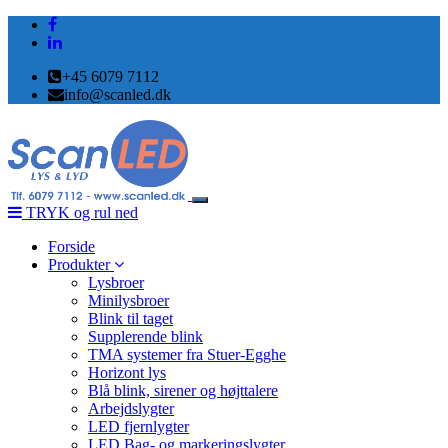
+45 6079 7112
info@scanled.dk
Toggle
TRYK og rul ned
navigation
Forside
Produkter
Lysbroer
Minilysbroer
Blink til taget
Supplerende blink
TMA systemer fra Stuer-Egghe
Horizont lys
Blå blink, sirener og højttalere
Arbejdslygter
LED fjernlygter
LED Bag- og markeringslygter