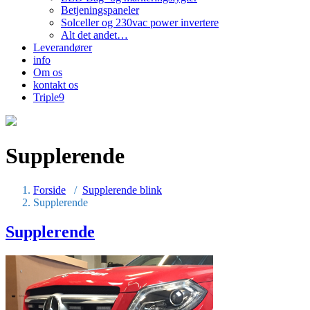
Betjeningspaneler
Solceller og 230vac power invertere
Alt det andet…
Leverandører
info
Om os
kontakt os
Triple9
Supplerende
Forside
/
Supplerende blink
Supplerende
Supplerende