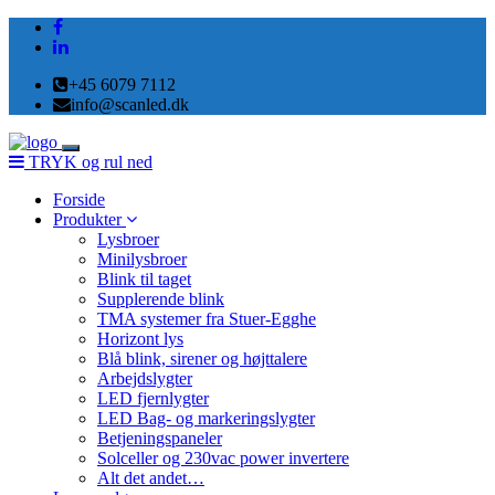
+45 6079 7112
info@scanled.dk
Toggle
TRYK og rul ned
navigation
Forside
Produkter
Lysbroer
Minilysbroer
Blink til taget
Supplerende blink
TMA systemer fra Stuer-Egghe
Horizont lys
Blå blink, sirener og højttalere
Arbejdslygter
LED fjernlygter
LED Bag- og markeringslygter
Betjeningspaneler
Solceller og 230vac power invertere
Alt det andet…