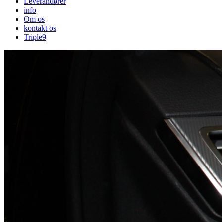
Leverandører
info
Om os
kontakt os
Triple9