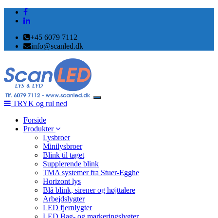
+45 6079 7112
info@scanled.dk
Toggle
TRYK og rul ned
navigation
Forside
Produkter
Lysbroer
Minilysbroer
Blink til taget
Supplerende blink
TMA systemer fra Stuer-Egghe
Horizont lys
Blå blink, sirener og højttalere
Arbejdslygter
LED fjernlygter
LED Bag- og markeringslygter