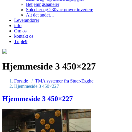
Betjeningspaneler
Solceller og 230vac power invertere
Alt det andet…
Leverandører
info
Om os
kontakt os
Triple9
Hjemmeside 3 450×227
Forside
/
TMA systemer fra Stuer-Egghe
Hjemmeside 3 450×227
Hjemmeside 3 450×227