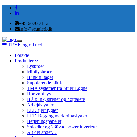
+45 6079 7112
info@scanled.dk
Toggle
TRYK og rul ned
navigation
Forside
Produkter
Lysbroer
Minilysbroer
Blink til taget
Supplerende blink
TMA systemer fra Stuer-Egghe
Horizont lys
Blå blink, sirener og højttalere
Arbejdslygter
LED fjernlygter
LED Bag- og markeringslygter
Betjeningspaneler
Solceller og 230vac power invertere
Alt det andet…