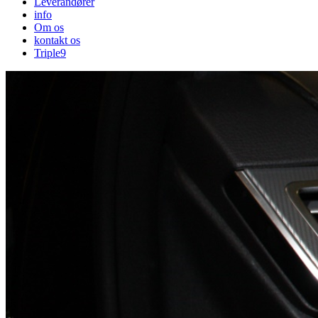
Leverandører
info
Om os
kontakt os
Triple9