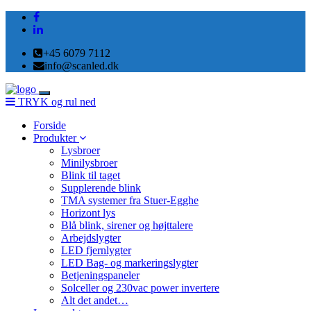
+45 6079 7112
info@scanled.dk
Toggle
TRYK og rul ned
navigation
Forside
Produkter
Lysbroer
Minilysbroer
Blink til taget
Supplerende blink
TMA systemer fra Stuer-Egghe
Horizont lys
Blå blink, sirener og højttalere
Arbejdslygter
LED fjernlygter
LED Bag- og markeringslygter
Betjeningspaneler
Solceller og 230vac power invertere
Alt det andet…