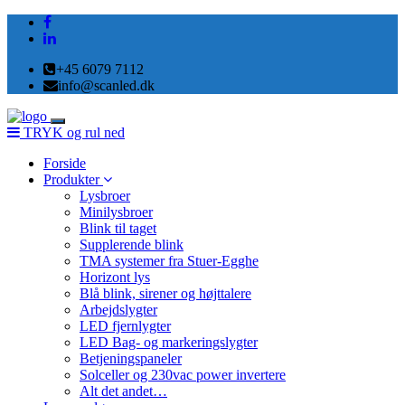
+45 6079 7112
info@scanled.dk
Toggle
TRYK og rul ned
navigation
Forside
Produkter
Lysbroer
Minilysbroer
Blink til taget
Supplerende blink
TMA systemer fra Stuer-Egghe
Horizont lys
Blå blink, sirener og højttalere
Arbejdslygter
LED fjernlygter
LED Bag- og markeringslygter
Betjeningspaneler
Solceller og 230vac power invertere
Alt det andet…